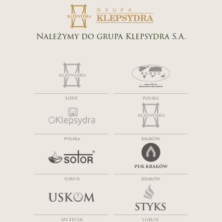
Należymy do grupa Klepsydra S.A.
ŁÓDŹ
POLSKA
POLSKA
KRAKÓW
TORUŃ
KRAKÓW
SZCZECIN
LUBLIN