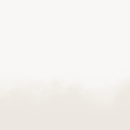
zakład pogrzebowy powinien nie tylko zadbać o
formalności i przebieg uroczystości, ale także
zapewnić rodzinie poczucie bezpieczeństwa,
spokoju i zrozumienia.