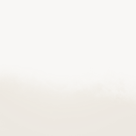
Co wpływa na cenę pochówku? I czy zasiłek
pogrzebowy pozwala pokryć wszystkie wydatki?