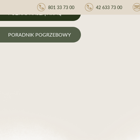
801 33 73 00
42 633 73 00
POZNAJ NASZĄ FIRMĘ
PORADNIK POGRZEBOWY