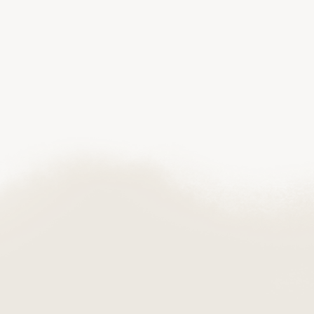
wiedzieć, że modele przeznaczone do
spopielenia różnią się od tych stosowanych przy
tradycyjnym pochówku – zarówno pod
względem materiałów, konstrukcji, jak i
elementów wykończeniowych.