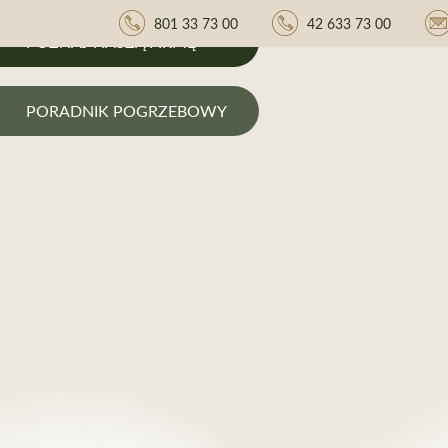
801 33 73 00
42 633 73 00
POZNAJ NASZĄ FIRMĘ
PORADNIK POGRZEBOWY